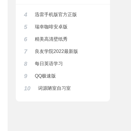
4
迅雷手机版官方正版
5
瑞幸咖啡安卓版
6
精美高清壁纸秀
7
良友学院2022最新版
8
每日英语学习
9
QQ极速版
10
词源陋室自习室