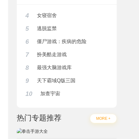
4
女寝宿舍
5
逃脱监禁
6
僵尸游戏：疾病的危险
7
扮美酷走游戏
8
最强大脑游戏库
9
天下霸域Q版三国
10
加查宇宙
热门专题推荐
MORE +