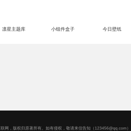
凛星主题库
小组件盒子
今日壁纸
联网，版权归原著所有。如有侵权，敬请来信告知（123456@qq.com