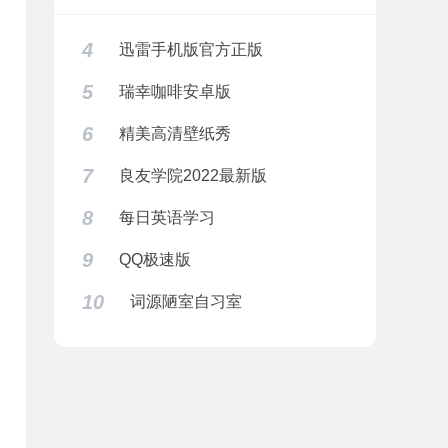
4
迅雷手机版官方正版
5
瑞幸咖啡安卓版
6
精美高清壁纸秀
7
良友学院2022最新版
8
每日英语学习
9
QQ极速版
10
词源陋室自习室