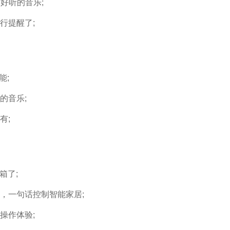
好听的音乐;
行提醒了;
能;
的音乐;
有;
箱了;
，一句话控制智能家居;
操作体验;