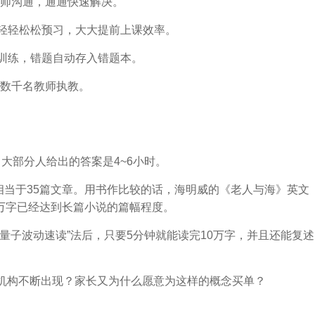
师沟通，通通快速解决。
，轻轻松松预习，大大提前上课效率。
试训练，错题自动存入错题本。
数千名教师执教。
大部分人给出的答案是4~6小时。
字相当于35篇文章。用书作比较的话，海明威的《老人与海》英文
0万字已经达到长篇小说的篇幅程度。
“量子波动速读”法后，只要5分钟就能读完10万字，并且还能复述
训机构不断出现？家长又为什么愿意为这样的概念买单？