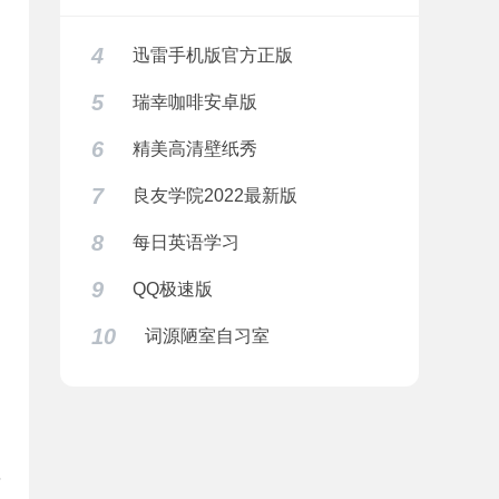
4
迅雷手机版官方正版
5
瑞幸咖啡安卓版
6
精美高清壁纸秀
7
良友学院2022最新版
8
每日英语学习
9
QQ极速版
10
词源陋室自习室
年