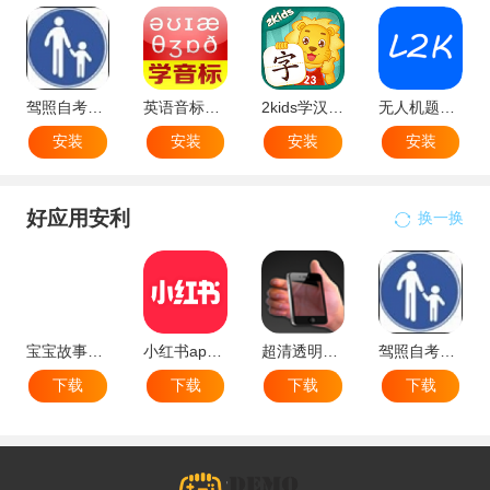
驾照自考知识库最新版
英语音标速记电子版
2kids学汉字app官方最新版
无人机题库免费版
安装
安装
安装
安装
好应用安利
换一换
宝宝故事大全
小红书app最新版本
超清透明桌面壁纸手机app
驾照自考知识库最新版
下载
下载
下载
下载