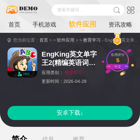
搜索关键词...
软件应用
首页
手机游戏
资讯攻略
您当前位置：
首页
> >
软件应用
> >
教育学习
- EngKing英文单字王2(精编英语词汇大全app最新版)详情
EngKing英文单字
应用评分
5
王2(精编英语词汇
中文
大全app最新版)
应用类别：
教育学习
78℃
更新时间：2026-04-28
安卓下载↓
简介
信息
推荐