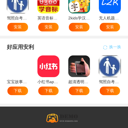
驾照自考知识库最新版
英语音标速记电子版
2kids学汉字app官方最新版
无人机题库免费版
安装
安装
安装
安装
好应用安利
换一换
宝宝故事大全
小红书app最新版本
超清透明桌面壁纸手机app
驾照自考知识库最新版
下载
下载
下载
下载