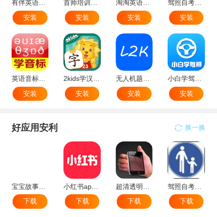
有伴英语app手机安卓版
首师培训app最新版
淘淘英语app手机版
驾照自考知识库最新版
安装
安装
安装
安装
英语音标速记电子版
2kids学汉字app官方最新版
无人机题库免费版
小白学驾照app
安装
安装
安装
安装
好应用安利
换一换
宝宝故事大全
小红书app最新版本
超清透明桌面壁纸手机app
驾照自考知识库最新版
下载
下载
下载
下载