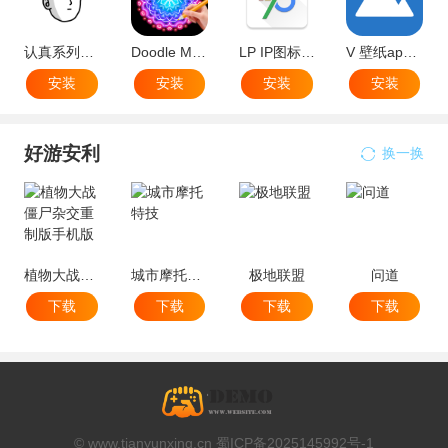
认真系列图标Lite图标包最新版本
Doodle Master(屏幕发光闪闪软件)
LP IP图标包安卓多机型适配版
V 壁纸app免费版(手机自制动态视频壁纸软件)
安装
安装
安装
安装
好游安利
换一换
植物大战僵尸杂交重制版手机版
城市摩托特技
极地联盟
问道
下载
下载
下载
下载
© www.tianyunxing.cn 蜀ICP备2025145992号-1