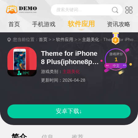
搜索关键词...
软件应用
首页
手机游戏
资讯攻略
您当前位置：
首页
> >
软件应用
> >
主题美化
- Theme for iPhone 8 Plus(iphone8p主题商店软件app官方版)详情
Theme for iPhone
游戏评分
1
8 Plus(iphone8p主
中文
题商店软件app官方
游戏类别：
主题美化
70℃
版)
更新时间：2026-04-28
安卓下载↓
简介
信息
推荐