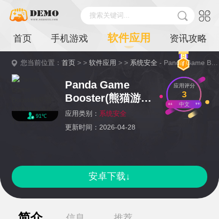
搜索关键词...
软件应用
首页
手机游戏
资讯攻略
您当前位置：
首页
> >
软件应用
> >
系统安全
- Panda Game Booster(熊猫游戏助推器免付费版)详情
Panda Game
应用评分
3
Booster(熊猫游戏
中文
助推器免付费版)
应用类别：
系统安全
91℃
更新时间：2026-04-28
安卓下载↓
简介
信息
推荐