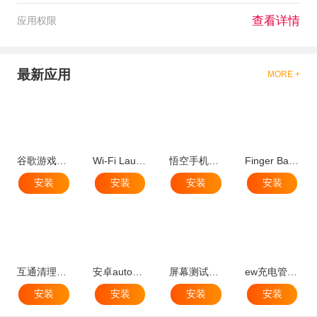
查看详情
应用权限
最新应用
MORE +
谷歌游戏增压器手机版apk
Wi-Fi Launcher(wifi启动器免root安卓版)
悟空手机清理管家官方版
Finger Battery Charger Prank(指纹充电神器软件)
安装
安装
安装
安装
互通清理管家app官方最新版
安卓automagic定时开启app
屏幕测试专家(手机测试屏幕坏点软件)
ew充电管理app手机版(快充修改器)
安装
安装
安装
安装