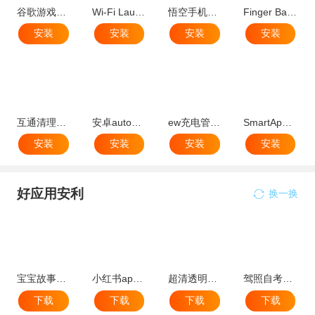
谷歌游戏增压器手机版apk
Wi-Fi Launcher(wifi启动器免root安卓版)
悟空手机清理管家官方版
Finger Battery Charger Prank(指纹充电神器软件)
安装
安装
安装
安装
互通清理管家app官方最新版
安卓automagic定时开启app
ew充电管理app手机版(快充修改器)
SmartAppLock最新版专业版
安装
安装
安装
安装
好应用安利
换一换
宝宝故事大全
小红书app最新版本
超清透明桌面壁纸手机app
驾照自考知识库最新版
下载
下载
下载
下载