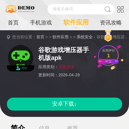
搜索关键词...
软件应用
首页
手机游戏
资讯攻略
您当前位置：
首页
> >
软件应用
> >
系统安全
- 谷歌游戏增压器手机版apk详情
谷歌游戏增压器手
应用评分
1
机版apk
中文
应用类别：
系统安全
70℃
更新时间：2026-04-28
安卓下载↓
简介
信息
推荐