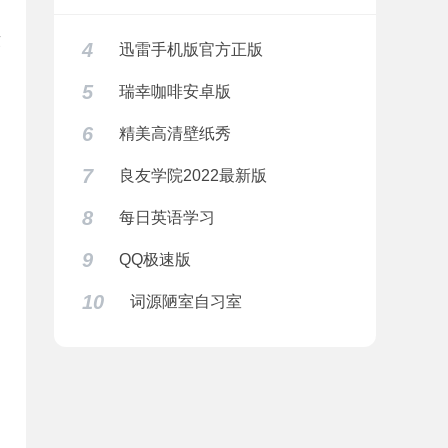
坏
4
迅雷手机版官方正版
5
瑞幸咖啡安卓版
6
精美高清壁纸秀
7
良友学院2022最新版
8
每日英语学习
9
QQ极速版
10
词源陋室自习室