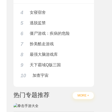
4
女寝宿舍
5
逃脱监禁
6
僵尸游戏：疾病的危险
7
扮美酷走游戏
8
最强大脑游戏库
9
天下霸域Q版三国
10
加查宇宙
热门专题推荐
MORE +