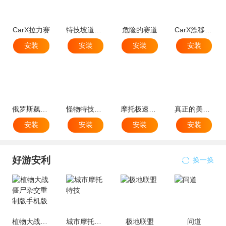
CarX拉力赛
特技坡道车跳
危险的赛道
CarX漂移模拟器
安装
安装
安装
安装
俄罗斯飙车模拟器3D
怪物特技卡车
摩托极速竞赛
真正的美国卡车模拟器
安装
安装
安装
安装
好游安利
换一换
植物大战僵尸杂交重制版手机版
城市摩托特技
极地联盟
问道