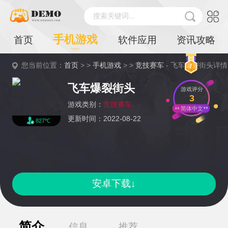
搜索关键词...
手机游戏
首页
软件应用
资讯攻略
您当前位置：
首页
> >
手机游戏
> >
竞技赛车
- 飞车爆裂街头详情
飞车爆裂街头
游戏评分
3
游戏类别：
竞技赛车
简体中文
更新时间：2022-08-22
827℃
安卓下载↓
简介
信息
推荐