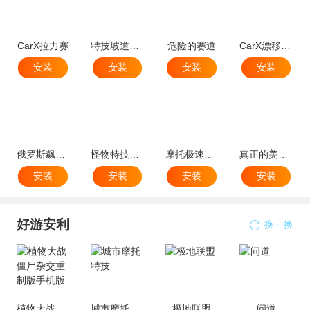
CarX拉力赛
特技坡道车跳
危险的赛道
CarX漂移模拟器
安装
安装
安装
安装
俄罗斯飙车模拟器3D
怪物特技卡车
摩托极速竞赛
真正的美国卡车模拟器
安装
安装
安装
安装
好游安利
换一换
植物大战僵尸杂交重制版手机版
城市摩托特技
极地联盟
问道