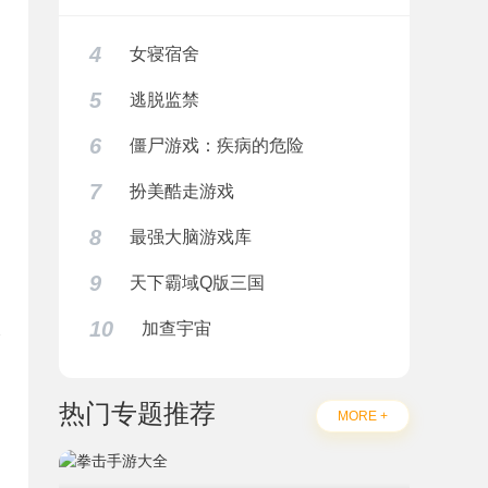
4
女寝宿舍
5
逃脱监禁
6
僵尸游戏：疾病的危险
7
扮美酷走游戏
8
最强大脑游戏库
9
天下霸域Q版三国
10
加查宇宙
热门专题推荐
题
MORE +