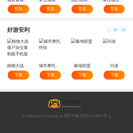
安装
安装
安装
安装
好游安利
换一换
植物大战僵尸杂交重制版手机版
城市摩托特技
极地联盟
问道
下载
下载
下载
下载
© www.tianyunxing.cn 蜀ICP备2025145992号-1