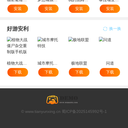
安装
安装
安装
安装
好游安利
换一换
植物大战僵尸杂交重制版手机版
城市摩托特技
极地联盟
问道
下载
下载
下载
下载
© www.tianyunxing.cn 蜀ICP备2025145992号-1