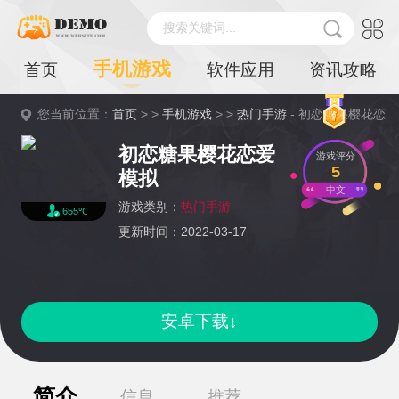
搜索关键词...
手机游戏
首页
软件应用
资讯攻略
您当前位置：
首页
> >
手机游戏
> >
热门手游
- 初恋糖果樱花恋爱模拟详情
初恋糖果樱花恋爱
游戏评分
5
模拟
中文
游戏类别：
热门手游
655℃
更新时间：2022-03-17
安卓下载↓
简介
信息
推荐