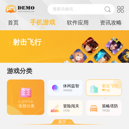
搜索关键词...
手机游戏
首页
软件应用
资讯攻略
射击飞行
游戏分类
休闲益智
射击飞行
58948款
8475款
共 117374 款
全部分类
冒险闯关
策略塔防
150款
7862款
展开
动作格斗
体育运动
角色扮演