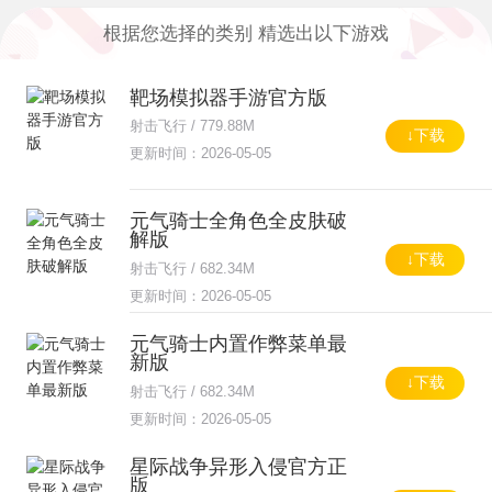
8159款
356款
18537款
根据您选择的类别 精选出以下游戏
模拟经营
竞技赛车
舞蹈音乐
4166款
6297款
951款
靶场模拟器手游官方版
射击飞行 / 779.88M
↓下载
卡牌对战
休闲游戏
游戏工具
更新时间：2026-05-05
1560款
136款
1690款
元气骑士全角色全皮肤破
热门手游
解版
87款
↓下载
射击飞行 / 682.34M
更新时间：2026-05-05
元气骑士内置作弊菜单最
新版
↓下载
射击飞行 / 682.34M
更新时间：2026-05-05
星际战争异形入侵官方正
版