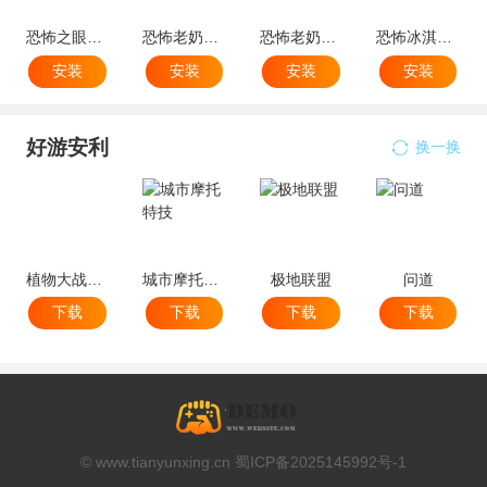
恐怖之眼破解版
恐怖老奶奶2辅助菜单版
恐怖老奶奶内置菜单破解版
恐怖冰淇淋4内置菜单mod版
安装
安装
安装
安装
好游安利
换一换
植物大战僵尸杂交重制版手机版
城市摩托特技
极地联盟
问道
下载
下载
下载
下载
© www.tianyunxing.cn 蜀ICP备2025145992号-1