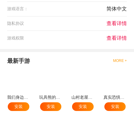
简体中文
游戏语言：
查看详情
隐私协议
查看详情
游戏权限
最新手游
MORE +
我们身边的狼汉化版
玩具熊的五夜后宫3中文版
山村老屋2之废弃医院官方版
真实恐惧被遗弃的灵魂3手机版
安装
安装
安装
安装