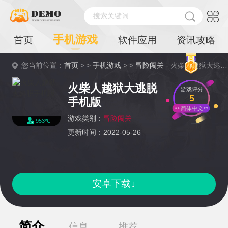
搜索关键词...
手机游戏
首页
软件应用
资讯攻略
您当前位置：
首页
> >
手机游戏
> >
冒险闯关
- 火柴人越狱大逃脱手机版详情
火柴人越狱大逃脱
游戏评分
5
手机版
简体中文
游戏类别：
冒险闯关
953℃
更新时间：2022-05-26
安卓下载↓
简介
信息
推荐