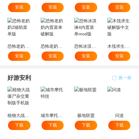
安装
安装
安装
安装
恐怖老奶奶2辅助菜单版
恐怖老奶奶内置菜单破解版
恐怖冰淇淋4内置菜单mod版
木筏求生破解版中文版
安装
安装
安装
安装
好游安利
换一换
植物大战僵尸杂交重制版手机版
城市摩托特技
极地联盟
问道
下载
下载
下载
下载