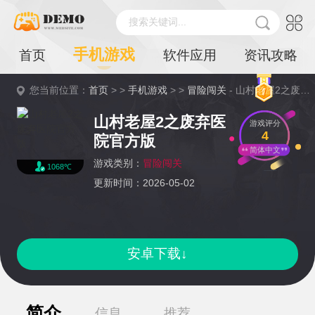
搜索关键词...
手机游戏
首页
软件应用
资讯攻略
您当前位置：
首页
> >
手机游戏
> >
冒险闯关
- 山村老屋2之废弃医院官方版详情
山村老屋2之废弃医
游戏评分
4
院官方版
简体中文
游戏类别：
冒险闯关
1068℃
更新时间：2026-05-02
安卓下载↓
简介
信息
推荐