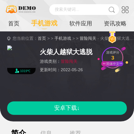
搜索关键词...
手机游戏
首页
软件应用
资讯攻略
您当前位置：
首页
> >
手机游戏
> >
冒险闯关
- 火柴人越狱大逃脱详情
火柴人越狱大逃脱
游戏评分
3
游戏类别：
冒险闯关
简体中文
更新时间：2022-05-26
1019℃
安卓下载↓
简介
信息
推荐