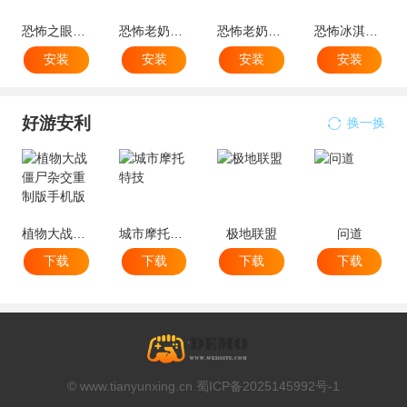
恐怖之眼破解版
恐怖老奶奶2辅助菜单版
恐怖老奶奶内置菜单破解版
恐怖冰淇淋4内置菜单mod版
安装
安装
安装
安装
好游安利
换一换
植物大战僵尸杂交重制版手机版
城市摩托特技
极地联盟
问道
下载
下载
下载
下载
© www.tianyunxing.cn 蜀ICP备2025145992号-1