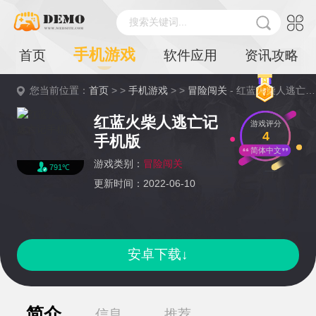
搜索关键词...
手机游戏
首页
软件应用
资讯攻略
您当前位置：
首页
> >
手机游戏
> >
冒险闯关
- 红蓝火柴人逃亡记手机版详情
红蓝火柴人逃亡记
游戏评分
4
手机版
简体中文
游戏类别：
冒险闯关
791℃
更新时间：2022-06-10
安卓下载↓
简介
信息
推荐