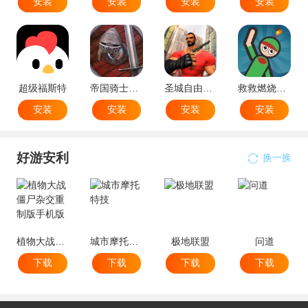
安装
安装
安装
安装
超级福斯特
帝国骑士之战
圣城自由驰骋
救救燃烧的火柴人
安装
安装
安装
安装
好游安利
换一换
植物大战僵尸杂交重制版手机版
城市摩托特技
极地联盟
问道
下载
下载
下载
下载