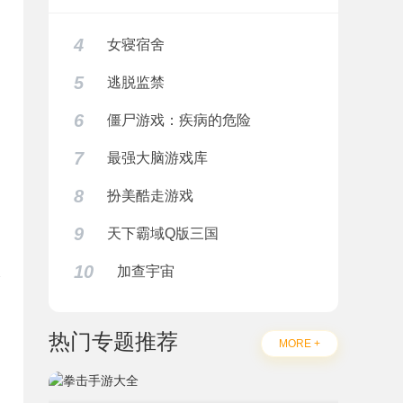
4
女寝宿舍
5
逃脱监禁
6
僵尸游戏：疾病的危险
7
最强大脑游戏库
8
扮美酷走游戏
9
天下霸域Q版三国
10
加查宇宙
热门专题推荐
题
MORE +