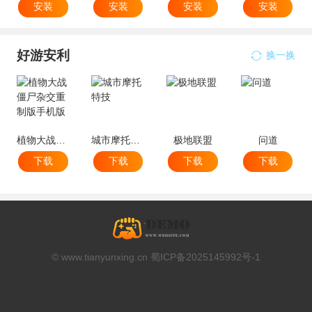
安装
安装
安装
安装
好游安利
换一换
植物大战僵尸杂交重制版手机版
城市摩托特技
极地联盟
问道
下载
下载
下载
下载
© www.tianyunxing.cn 蜀ICP备2025145992号-1