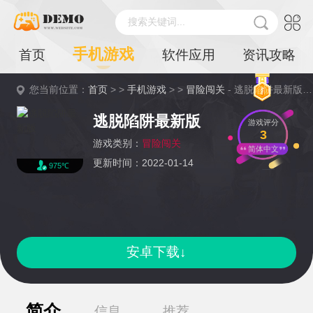
搜索关键词...
手机游戏
首页
软件应用
资讯攻略
您当前位置：
首页
> >
手机游戏
> >
冒险闯关
- 逃脱陷阱最新版详情
逃脱陷阱最新版
游戏评分
3
游戏类别：
冒险闯关
简体中文
更新时间：2022-01-14
975℃
安卓下载↓
简介
信息
推荐