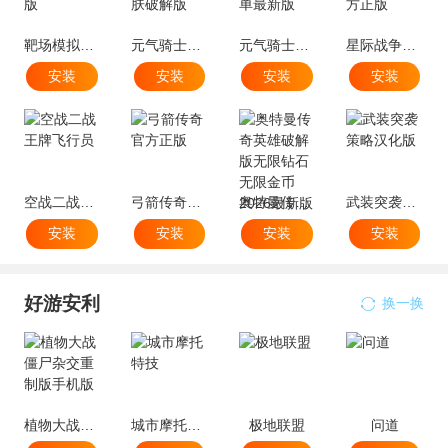
靶场模拟器手游官方版
元气骑士全角色全皮肤破解版
元气骑士内置作弊菜单最新版
星际战争异形入侵官方正版
安装
安装
安装
安装
空战二战王牌飞行员
弓箭传奇官方正版
奥特曼传奇英雄破解版无限钻石无限金币2026最新版
武装突袭策略汉化版
安装
安装
安装
安装
好游安利
换一换
植物大战僵尸杂交重制版手机版
城市摩托特技
极地联盟
问道