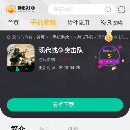
搜索关键词...
手机游戏
首页
软件应用
资讯攻略
您当前位置：
首页
> >
手机游戏
> >
射击飞行
- 现代战争突击队详情
现代战争突击队
游戏评分
5
游戏类别：
射击飞行
中文
更新时间：2026-04-29
119℃
安卓下载↓
简介
信息
推荐