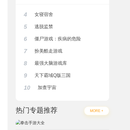
4
女寝宿舍
5
逃脱监禁
6
僵尸游戏：疾病的危险
7
扮美酷走游戏
8
最强大脑游戏库
9
天下霸域Q版三国
10
加查宇宙
题
热门专题推荐
MORE +