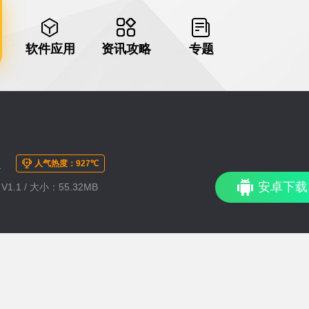
软件应用
资讯攻略
专题
版
人气热度：927℃
安卓下载
1.1 / 大小：55.32MB