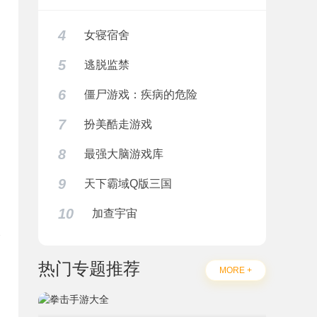
4
女寝宿舍
5
逃脱监禁
6
僵尸游戏：疾病的危险
7
扮美酷走游戏
8
最强大脑游戏库
9
天下霸域Q版三国
10
加查宇宙
热门专题推荐
MORE +
题