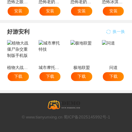
恐怖之眼破解版
恐怖老奶奶2辅助菜单版
恐怖老奶奶内置菜单破解版
恐怖冰淇淋4内置菜单mod版
安装
安装
安装
安装
好游安利
换一换
植物大战僵尸杂交重制版手机版
城市摩托特技
极地联盟
问道
下载
下载
下载
下载
© www.tianyunxing.cn 蜀ICP备2025145992号-1