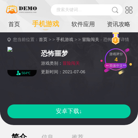
搜索关键词...
手机游戏
首页
软件应用
资讯攻略
您当前位置：
首页
> >
手机游戏
> >
冒险闯关
- 恐怖噩梦详情
恐怖噩梦
游戏评分
4
游戏类别：
冒险闯关
简体中文
更新时间：2021-07-06
564℃
安卓下载↓
简介
信息
推荐