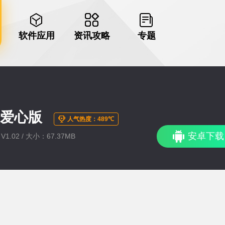
软件应用
资讯攻略
专题
币爱心版
人气热度：489℃
安卓下载
1.02 / 大小：67.37MB