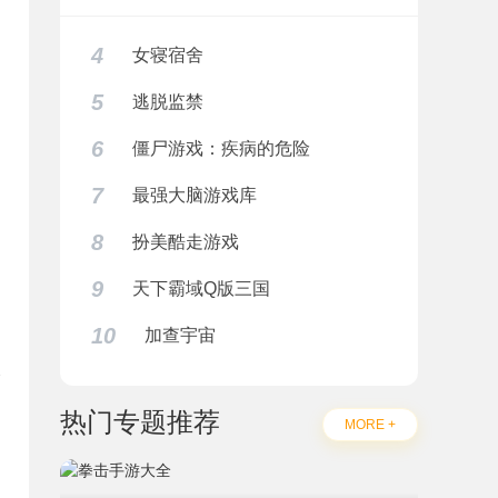
4
女寝宿舍
5
逃脱监禁
6
僵尸游戏：疾病的危险
7
最强大脑游戏库
8
扮美酷走游戏
9
天下霸域Q版三国
10
加查宇宙
热门专题推荐
MORE +
题