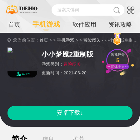
搜索关键词...
手机游戏
首页
软件应用
资讯攻略
您当前位置：
首页
> >
手机游戏
> >
冒险闯关
- 小小梦魇2重制版详情
小小梦魇2重制版
游戏评分
5
游戏类别：
冒险闯关
简体中文
更新时间：2021-03-20
471℃
安卓下载↓
简介
信息
推荐