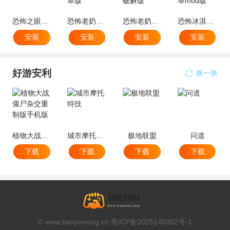
恐怖之眼破解版
恐怖老奶奶2辅助菜单版
恐怖老奶奶内置菜单破解版
恐怖冰淇淋4内置菜单mod版
安装
安装
安装
安装
好游安利
换一换
植物大战僵尸杂交重制版手机版
城市摩托特技
极地联盟
问道
下载
下载
下载
下载
© www.tianyunxing.cn 蜀ICP备2025145992号-1