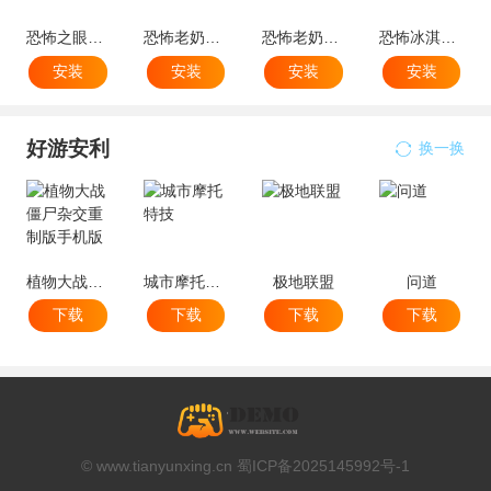
恐怖之眼破解版
恐怖老奶奶2辅助菜单版
恐怖老奶奶内置菜单破解版
恐怖冰淇淋4内置菜单mod版
安装
安装
安装
安装
好游安利
换一换
植物大战僵尸杂交重制版手机版
城市摩托特技
极地联盟
问道
下载
下载
下载
下载
© www.tianyunxing.cn 蜀ICP备2025145992号-1