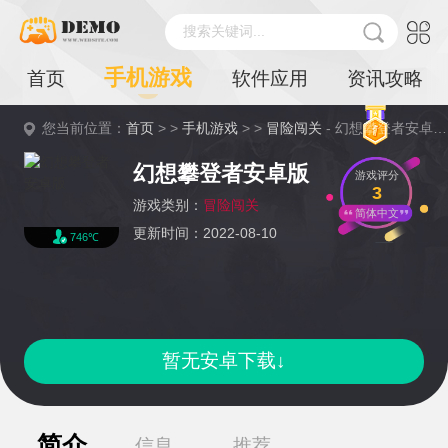
搜索关键词...
手机游戏
首页
软件应用
资讯攻略
您当前位置：
首页
> >
手机游戏
> >
冒险闯关
- 幻想攀登者安卓版详情
幻想攀登者安卓版
游戏评分
3
游戏类别：
冒险闯关
简体中文
更新时间：2022-08-10
746℃
暂无安卓下载↓
简介
信息
推荐