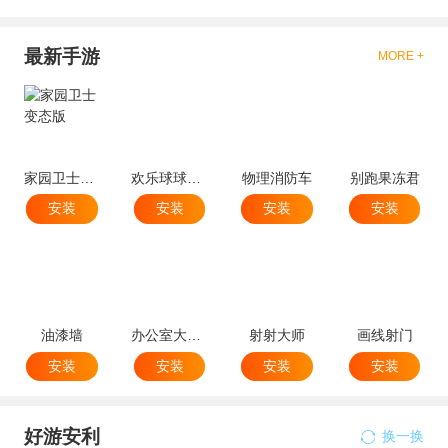
最新手游
MORE +
家园卫士变态版
欢乐球球球跳塔
物理消防车
别跑果冻君
安装
安装
安装
安装
油漆墙
办公室大破坏
射射大师
画线射门
安装
安装
安装
安装
好游安利
换一换