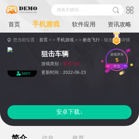
搜索关键词...
手机游戏
首页
软件应用
资讯攻略
您当前位置：
首页
> >
手机游戏
> >
射击飞行
- 狙击车辆详情
狙击车辆
游戏评分
5
游戏类别：
射击飞行
中文
更新时间：2022-06-23
589℃
安卓下载↓
简介
信息
推荐