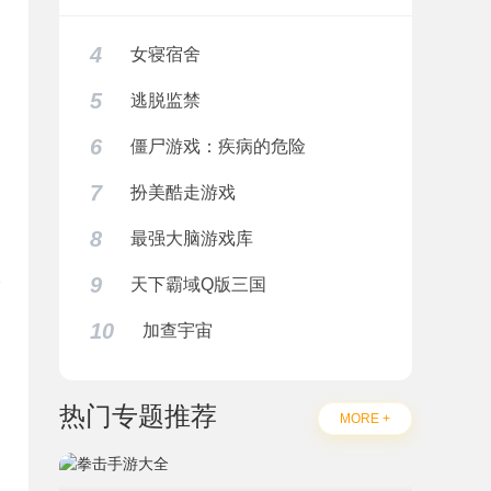
4
女寝宿舍
5
逃脱监禁
6
僵尸游戏：疾病的危险
7
扮美酷走游戏
8
最强大脑游戏库
9
天下霸域Q版三国
10
加查宇宙
题
热门专题推荐
MORE +