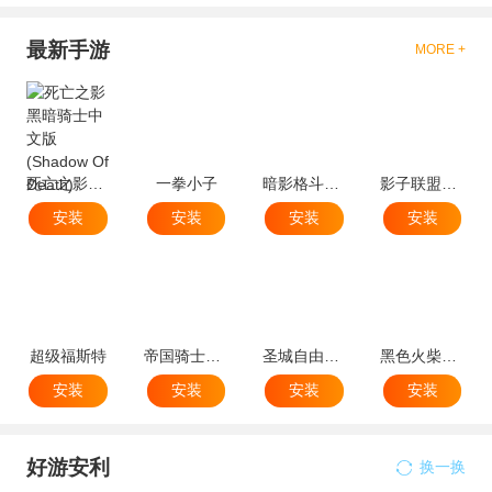
最新手游
MORE +
死亡之影黑暗骑士中文版(Shadow Of Death)
一拳小子
暗影格斗忍者世界
影子联盟忍者搏击
安装
安装
安装
安装
超级福斯特
帝国骑士之战
圣城自由驰骋
黑色火柴人跑酷
安装
安装
安装
安装
好游安利
换一换