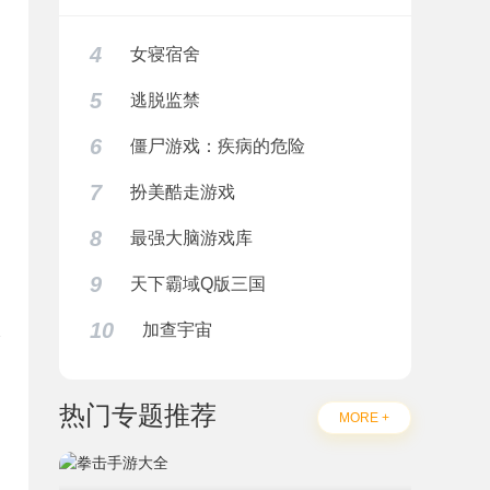
4
女寝宿舍
5
逃脱监禁
6
僵尸游戏：疾病的危险
7
扮美酷走游戏
8
最强大脑游戏库
9
天下霸域Q版三国
10
加查宇宙
热门专题推荐
题
MORE +