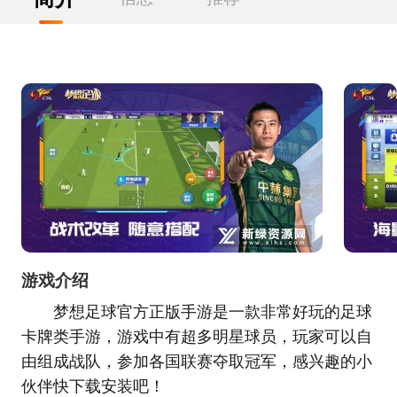
游戏介绍
梦想足球官方正版手游是一款非常好玩的足球
卡牌类手游，游戏中有超多明星球员，玩家可以自
由组成战队，参加各国联赛夺取冠军，感兴趣的小
伙伴快下载安装吧！