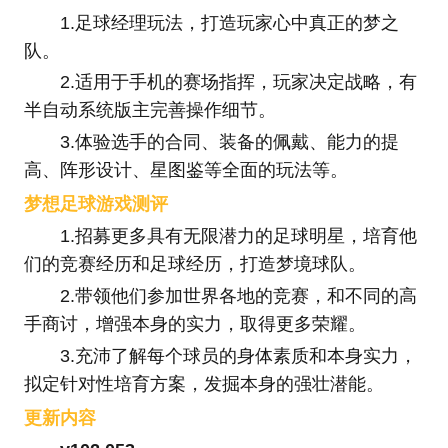
1.足球经理玩法，打造玩家心中真正的梦之
队。
2.适用于手机的赛场指挥，玩家决定战略，有
半自动系统版主完善操作细节。
3.体验选手的合同、装备的佩戴、能力的提
高、阵形设计、星图鉴等全面的玩法等。
梦想足球游戏测评
1.招募更多具有无限潜力的足球明星，培育他
们的竞赛经历和足球经历，打造梦境球队。
2.带领他们参加世界各地的竞赛，和不同的高
手商讨，增强本身的实力，取得更多荣耀。
3.充沛了解每个球员的身体素质和本身实力，
拟定针对性培育方案，发掘本身的强壮潜能。
更新内容