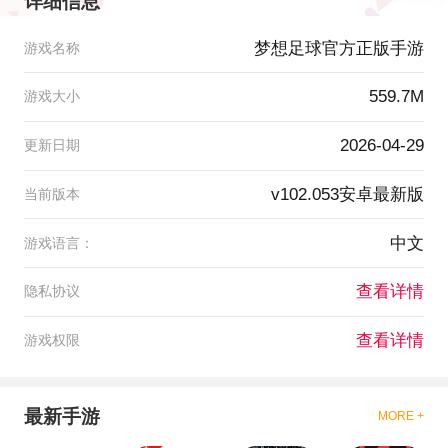
详细信息
梦想足球官方正版手游
游戏名称
559.7M
游戏大小
2026-04-29
更新日期
v102.053安卓最新版
当前版本
中文
游戏语言：
查看详情
隐私协议
查看详情
游戏权限
最新手游
MORE +