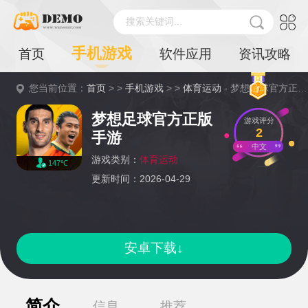
搜索关键词...
手机游戏
首页
软件应用
资讯攻略
您当前位置：
首页
> >
手机游戏
> >
体育运动
- 梦想足球官方正版手游详情
梦想足球官方正版
游戏评分
2
手游
中文
游戏类别：
体育运动
147℃
更新时间：2026-04-29
安卓下载↓
简介
信息
推荐