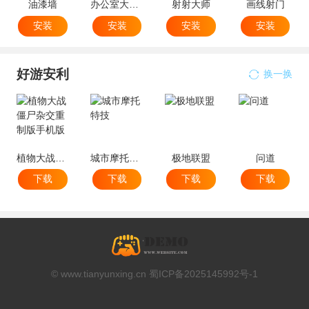
油漆墙
办公室大破坏
射射大师
画线射门
安装
安装
安装
安装
好游安利
换一换
植物大战僵尸杂交重制版手机版
城市摩托特技
极地联盟
问道
下载
下载
下载
下载
© www.tianyunxing.cn 蜀ICP备2025145992号-1