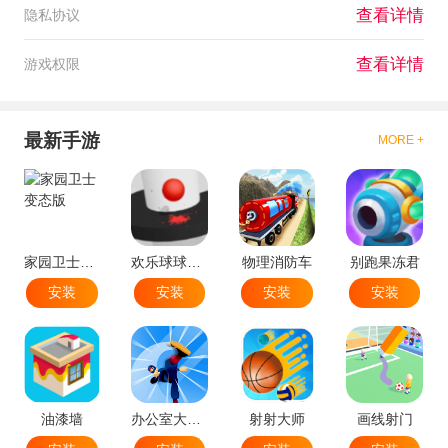
查看详情
隐私协议
查看详情
游戏权限
最新手游
MORE +
家园卫士变态版
欢乐球球球跳塔
物理消防车
别跑果冻君
安装
安装
安装
安装
油漆墙
办公室大破坏
射射大师
画线射门