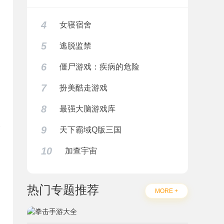
4
女寝宿舍
5
逃脱监禁
6
僵尸游戏：疾病的危险
7
扮美酷走游戏
8
最强大脑游戏库
9
天下霸域Q版三国
10
加查宇宙
题
热门专题推荐
MORE +