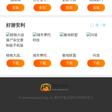
安装
安装
安装
安装
好游安利
换一换
植物大战僵尸杂交重制版手机版
城市摩托特技
极地联盟
问道
下载
下载
下载
下载
© www.tianyunxing.cn 蜀ICP备2025145992号-1