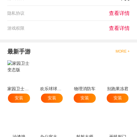
查看详情
隐私协议
查看详情
游戏权限
最新手游
MORE +
家园卫士变态版
欢乐球球球跳塔
物理消防车
别跑果冻君
安装
安装
安装
安装
油漆墙
办公室大破坏
射射大师
画线射门