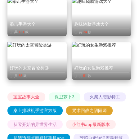
拳击手游大全
趣味烧脑游戏大全
共
131
款
共
24
款
好玩的太空冒险类游
好玩的女生游戏推荐
共
55
款
共
51
款
宝宝故事大全
保卫萝卜3
火柴人暗影特工
桌上排球机手游官方版
咒术回战之阴阳师
从零开始的异世界生活
小红书app最新版本
超清透明桌面壁纸手机app
驾照自考知识库最新版