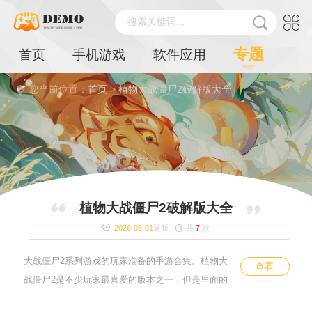
搜索关键词...
专题
首页
手机游戏
软件应用
您当前位置：
首页
>
植物大战僵尸2破解版大全
植物大战僵尸2破解版大全
2026-05-01
更新
共
7
款
植物大战僵尸2破解版大全是小编专为那些喜欢植物
大战僵尸2系列游戏的玩家准备的手游合集。植物大
查看
战僵尸2是不少玩家最喜爱的版本之一，但是里面的
难度也比较大，所以小编这里特地将那些进行了破解