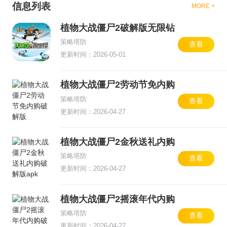
后的版本进行汇总，方便大家进行挑选，这样大家就
信息列表
MORE +
可以根据自己的破解需求进行选择下载了。
植物大战僵尸2破解版无限钻
石版中文版
策略塔防
查看
更新时间：2026-05-01
植物大战僵尸2劳动节免内购
破解版
策略塔防
查看
更新时间：2026-04-27
植物大战僵尸2金秋送礼内购
破解版apk
策略塔防
查看
更新时间：2026-04-27
植物大战僵尸2摇滚年代内购
破解普清版
策略塔防
查看
更新时间：2026-04-27