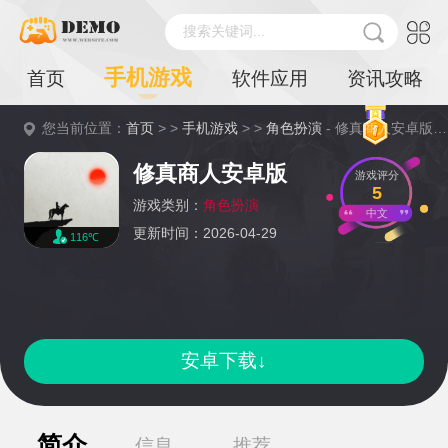
搜索关键词...
手机游戏
首页
软件应用
资讯攻略
您当前位置：
首页
> >
手机游戏
> >
角色扮演
- 修真商人安卓版详情
修真商人安卓版
游戏评分
5
游戏类别：
角色扮演
中文
更新时间：2026-04-29
116℃
安卓下载↓
简介
信息
推荐