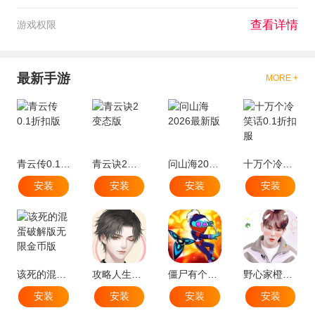
查看详情
游戏权限
最新手游
MORE +
青云传0.1折扣版
青云诀2变态版
问山海2026最新版
十万个冷笑话0.1折扣服
安装
安装
安装
安装
该死的混蛋破解版无限金币版
攻略人生安卓版金手指2021
僵尸有个决斗
野心家橙光完结安卓版
安装
安装
安装
安装