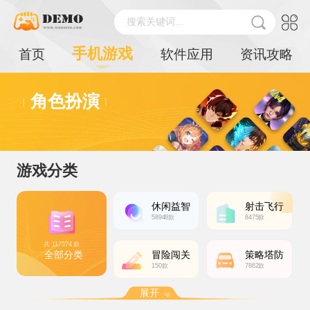
搜索关键词...
手机游戏
首页
软件应用
资讯攻略
角色扮演
游戏分类
休闲益智
射击飞行
58948款
8475款
共 117374 款
全部分类
冒险闯关
策略塔防
150款
7862款
展开
动作格斗
体育运动
角色扮演