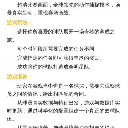
超清比赛画面，全球领先的动作捕捉技术，场
景真实生动，重现赛场激战。
游戏玩法：
选择你所喜爱的球队展开一场奇妙的养成之
旅。
每个时间段所需要完成的任务不同。
完成指定的任务即可获得丰厚的奖励。
成功将你的球队打造成全明星队。
游戏测评：
玩家在游戏当中也是一名球探，需要去观察球
员之间的情况，给出相匹配的合同。
从球员真实数据与特征出发，游戏与数据库实
时更新，通过科学化的配置组建一个真正的篮球队
伍。
从零开始培养，把球员培养成你想要的样子，