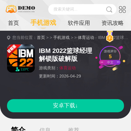
搜索关键词...
手机游戏
首页
软件应用
资讯攻略
您当前位置：
首页
> >
手机游戏
> >
体育运动
- IBM 2022篮球经理解锁版破解版详情
IBM 2022篮球经理
游戏评分
5
解锁版破解版
中文
游戏类别：
体育运动
110℃
更新时间：2026-04-29
安卓下载↓
简介
信息
推荐