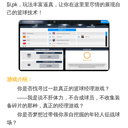
队pk，玩法丰富逼真，让你在这里里尽情的展现自
己的篮球技术！
游戏介绍：
你是否找寻过一款真正的篮球经理游戏？
——我是说不肝体力，不合成球员，不收集装
备碎片的那种，真正的经理游戏？
你是否梦想过带领你亲自挖掘的年轻人征战球
场？