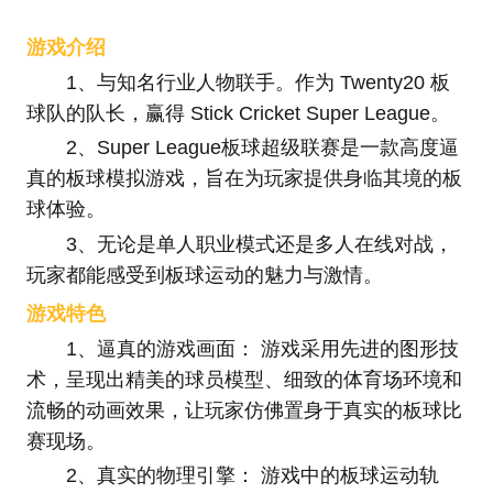
游戏介绍
1、与知名行业人物联手。作为 Twenty20 板
球队的队长，赢得 Stick Cricket Super League。
2、Super League板球超级联赛是一款高度逼
真的板球模拟游戏，旨在为玩家提供身临其境的板
球体验。
3、无论是单人职业模式还是多人在线对战，
玩家都能感受到板球运动的魅力与激情。
游戏特色
1、逼真的游戏画面： 游戏采用先进的图形技
术，呈现出精美的球员模型、细致的体育场环境和
流畅的动画效果，让玩家仿佛置身于真实的板球比
赛现场。
2、真实的物理引擎： 游戏中的板球运动轨