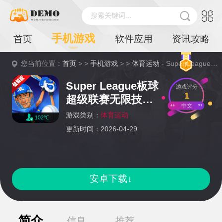
搜索关键词...
手机游戏
首页
软件应用
资讯攻略
您当前位置：
首页
> >
手机游戏
> >
体育运动
- Super League板球超级联赛无限技能版无限金币版详情
Super League板球
游戏评分
1
超级联赛无限技能
中文
版无限金币版
游戏类别：
体育运动
102℃
更新时间：2026-04-29
安卓下载↓
简介
信息
推荐