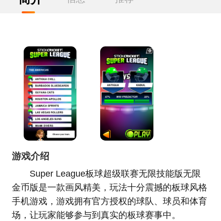
游戏介绍
Super League板球超级联赛无限技能版无限
金币版是一款画风精美，玩法十分震撼的板球风格
手机游戏，游戏拥有官方授权的球队、球员和体育
场，让玩家能够参与到真实的板球赛事中。