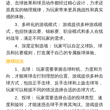
迹、击球效果和球员动作都经过精心设计，力求还
原真实的物理规律，为玩家带来更具挑战性和真实
感的体验。
3、多样化的游戏模式： 游戏提供多种游戏模
式，包括快速比赛、锦标赛、职业模式和多人在线
对战等，满足不同玩家的需求。
4、深度定制选项： 玩家可以自定义球队、球
员和比赛规则，打造属于自己的专属板球体验。
游戏玩法
1、击球： 玩家需要掌握击球时机、力度和方
向，才能将球击打到理想的位置。游戏提供多种击
球方式，包括正手击球、反手击球和上旋击球等，
玩家可以根据不同的情况选择合适的击球方式。
2、投球： 玩家需要选择合适的投球类型、速
度和旋转，才能迷惑击球手并将其淘汰。游戏提供