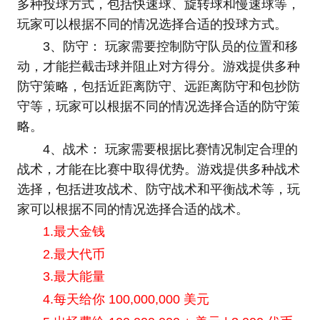
多种投球方式，包括快速球、旋转球和慢速球等，
玩家可以根据不同的情况选择合适的投球方式。
3、防守： 玩家需要控制防守队员的位置和移
动，才能拦截击球并阻止对方得分。游戏提供多种
防守策略，包括近距离防守、远距离防守和包抄防
守等，玩家可以根据不同的情况选择合适的防守策
略。
4、战术： 玩家需要根据比赛情况制定合理的
战术，才能在比赛中取得优势。游戏提供多种战术
选择，包括进攻战术、防守战术和平衡战术等，玩
家可以根据不同的情况选择合适的战术。
1.最大金钱
2.最大代币
3.最大能量
4.每天给你 100,000,000 美元